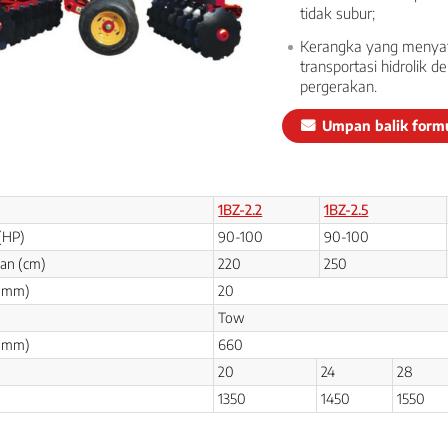
tidak subur;
Kerangka yang menyatu
transportasi hidrolik
pergerakan.
Umpan balik formu
1BZ-2.2
1BZ-2.5
(HP)
90-100
90-100
aan (cm)
220
250
 (mm)
20
Tow
 (mm)
660
20
24
28
1350
1450
1550