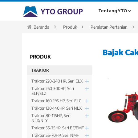
Tentang YTO
Beranda
Produk
Peralatan Pertanian
Bajak Ca
PRODUK
TRAKTOR
Traktor 220-240 HP, Seri ELX
Traktor 260-300HP, Seri
ELP/ELZ
Traktor 160-195 HP, Seri ELG
Traktor 130-140HP, Seri NLX
Traktor 80-115HP, Seri
NLX/NLY
Traktor 55-75HP, Seri EF/EMF
Traktor 55-70HP, Seri NMF