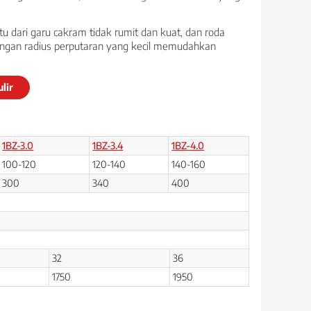
 dari garu cakram tidak rumit dan kuat, dan roda
 dengan radius perputaran yang kecil memudahkan
lir
1BZ-3.0
1BZ-3.4
1BZ-4.0
100-120
120-140
140-160
300
340
400
32
36
1750
1950