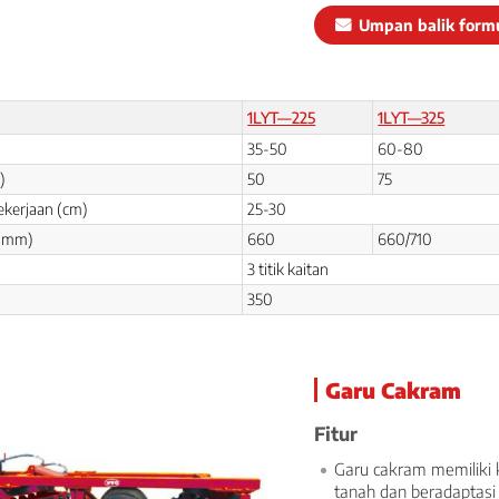
Umpan balik formu
1LYT—225
1LYT—325
35-50
60-80
)
50
75
ekerjaan (cm)
25-30
 (mm)
660
660/710
3 titik kaitan
350
Garu Cakram
Fitur
Garu cakram memiliki
tanah dan beradaptasi 