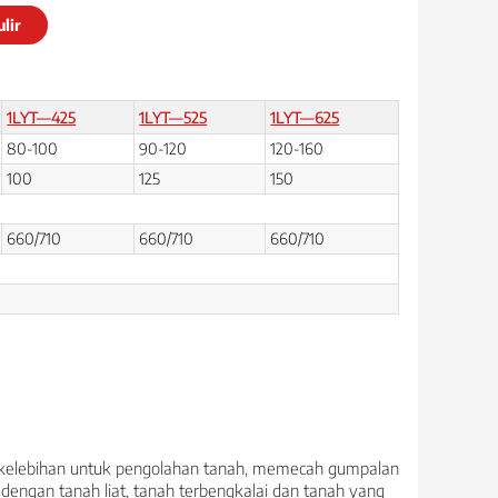
lir
1LYT—425
1LYT—525
1LYT—625
80-100
90-120
120-160
100
125
150
660/710
660/710
660/710
 kelebihan untuk pengolahan tanah, memecah gumpalan
dengan tanah liat, tanah terbengkalai dan tanah yang