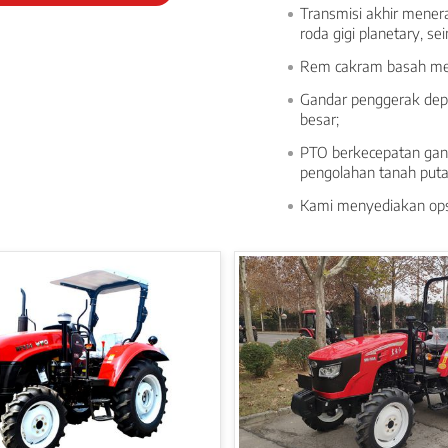
Transmisi akhir mener
roda gigi planetary, 
Rem cakram basah mem
Gandar penggerak depa
besar;
PTO berkecepatan gan
pengolahan tanah puta
Kami menyediakan opsi