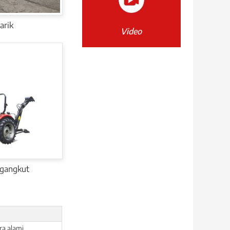
arik
Video
ngangkut
ra alami