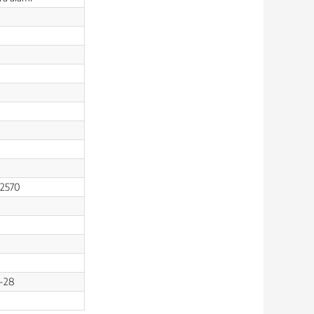
*2570
6-28