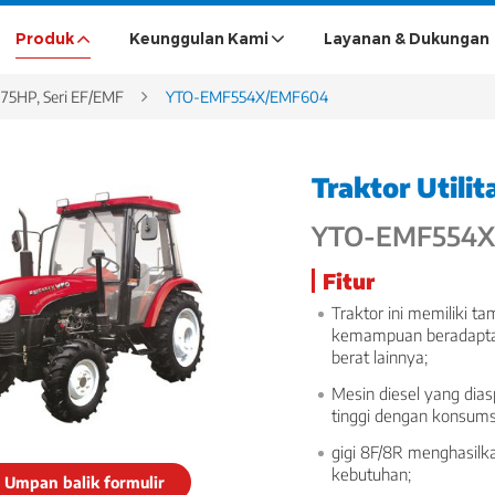
Produk
Keunggulan Kami
Layanan & Dukungan
-75HP, Seri EF/EMF
YTO-EMF554X/EMF604
Traktor Utili
YTO-EMF554
Fitur
Traktor ini memiliki t
kemampuan beradaptasi
berat lainnya;
Mesin diesel yang dia
tinggi dengan konsumsi
gigi 8F/8R menghasilk
kebutuhan;
Umpan balik formulir