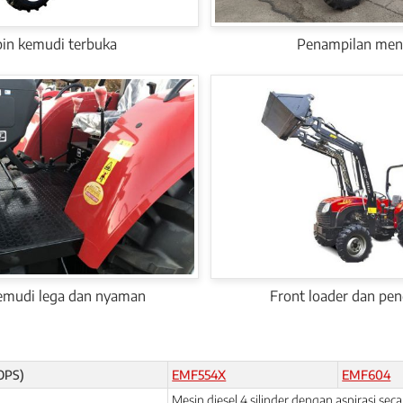
in kemudi terbuka
Penampilan men
emudi lega dan nyaman
Front loader dan pe
OPS)
EMF554X
EMF604
Mesin diesel 4 silinder dengan aspirasi seca