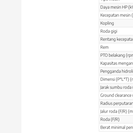
Daya mesin HP (
Kecepatan mesin 
Kopling
Roda gigi
Rentang kecepata
Rem
PTO belakang (rp
Kapasitas mengang
Pengganda hidroli
Dimensi (P*L*T) 
Jarak sumbu roda
Ground clearance
Radius perputara
Jalur roda (F/R) (
Roda (F/R)
Berat minimal pen