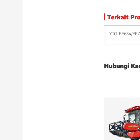
Terkait Pr
YTO-EF654/EF7
Hubungi Ka