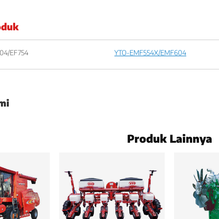
oduk
04/EF754
YTO-EMF554X/EMF604
mi
Produk Lainnya