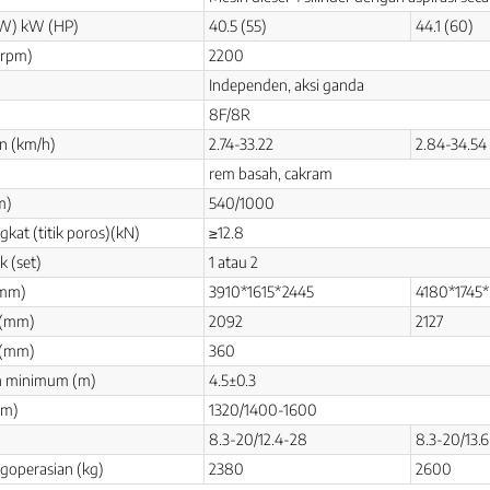
kW) kW (HP)
40.5 (55)
44.1 (60)
(rpm)
2200
Independen, aksi ganda
8F/8R
n (km/h)
2.74-33.22
2.84-34.54
rem basah, cakram
m)
540/1000
kat (titik poros)(kN)
≥12.8
k (set)
1 atau 2
(mm)
3910*1615*2445
4180*1745
 (mm)
2092
2127
 (mm)
360
n minimum (m)
4.5±0.3
mm)
1320/1400-1600
8.3-20/12.4-28
8.3-20/13.
goperasian (kg)
2380
2600