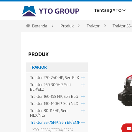
Tentang YTO
Beranda
Produk
Traktor
Traktor 55
PRODUK
TRAKTOR
Traktor 220-240 HP, Seri ELX
Traktor 260-300HP, Seri
ELP/ELZ
Traktor 160-195 HP, Seri ELG
Traktor 130-140HP, Seri NLX
Traktor 80-115HP, Seri
NLX/NLY
Traktor 55-75HP, Seri EF/EMF
YTO-EF654/EF704/EF754