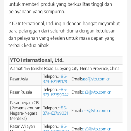
untuk memberi produk yang berkualitas tinggi dan
pelayanaan yang sempurna.
YTO International, Ltd. ingin dengan hangat meyambut
para pelanggan dari seluruh dunia dengan ketulusan
dan pelayanan yang efesien untuk masa depan yang
terbaik kedua pihak.
YTO International, Ltd.
Alamat: 154 Jianshe Road, Luoyang City, Henan Province, China
Telepon.:
+86-
Pasar Asia
Email:
asc@yto.com.cn
379-62199129
Telepon.:
+86-
Pasar Russia
Email:
cis2@yto.com.cn
379-62799042
Pasar negara CIS
(Persemakmuran
Telepon.:
+86-
Email:
cis3@yto.com.cn
Negara-Negara
379-62799031
Merdeka)
Pasar Wilayah
Telepon.:
+86-
Email:
cis5@yto.com.cn