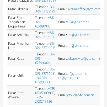
Negara Caucasus
379-62799087
Telepon.:
+86-
Pasar Ukrania
Email:
ukraineoffice@yto.com.cn
379-62799129
Pasar Eropa
Telepon.:
+86-
Tengah dan
379-
Email:
eu@yto.com.cn
Eropa Timur
62799006
Telepon.:
+86-
Pasar Amerika
Email:
am@yto.com.cn
379-62799013
Pasar Amerika
Telepon.:
+86-
Email:
am@yto.com.cn
Latin
379-62799013
Telepon.:
+86-
Pasar Kuba
379-
Email:
cubaservice@yto.com.cn
62799009
Telepon.:
+86-
379-62799051
,
Email:
af@yto.com.cn
,
Pasar Afrika
+86-379-
cn@yto.com.cn
62799308
Telepon.:
+225-
Pasar Cote
0505016800
,
Email:
yitwo@yto.com.cn
d'Ivoire
+225-
2721248936