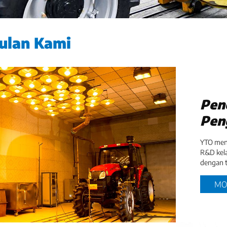
ulan Kami
Pene
Pen
YTO menj
R&D kela
dengan t
MO