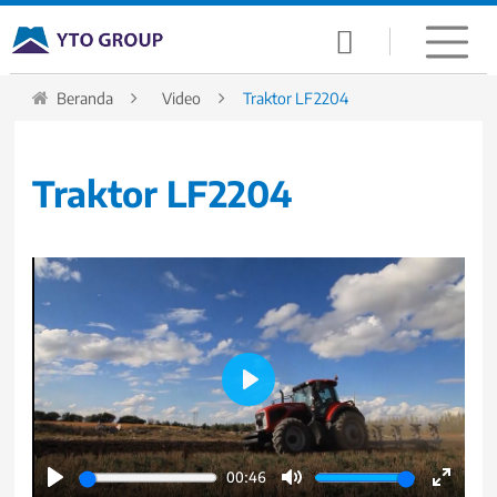

Beranda
Video
Traktor LF2204
Traktor LF2204
Play
00:46