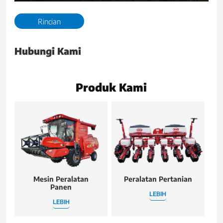
Play
Mute
Enter
fullscr
Rincian
Hubungi Kami
Produk Kami
Mesin Peralatan
Peralatan Pertanian
Panen
LEBIH
LEBIH